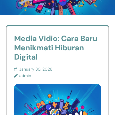
Media Vidio: Cara Baru
Menikmati Hiburan
Digital
January 30, 2026
admin