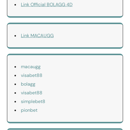
Link Official BOLAGG 4D
Link MACAUGG
macaugg
visabet88
bolagg
visabet88
simplebet8
pionbet