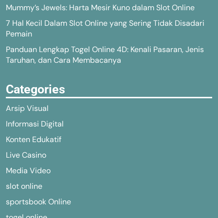
Mummy’s Jewels: Harta Mesir Kuno dalam Slot Online
7 Hal Kecil Dalam Slot Online yang Sering Tidak Disadari
Pemain
Panduan Lengkap Togel Online 4D: Kenali Pasaran, Jenis
Taruhan, dan Cara Membacanya
Categories
Arsip Visual
Informasi Digital
Konten Edukatif
Live Casino
Media Video
slot online
sportsbook Online
togel online