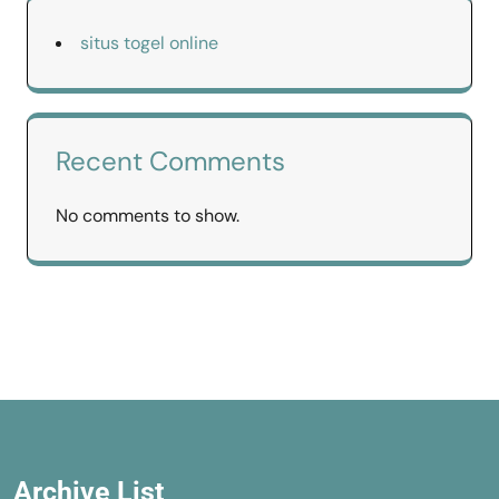
situs togel online
Recent Comments
No comments to show.
Archive List