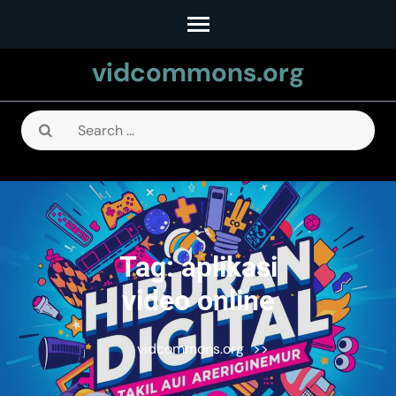
Skip
to
vidcommons.org
content
(Press
Enter)
Search
for:
Tag:
aplikasi
video online
vidcommons.org
>>