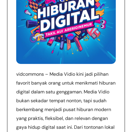
vidcommons – Media Vidio kini jadi pilihan
favorit banyak orang untuk menikmati hiburan
digital dalam satu genggaman. Media Vidio
bukan sekadar tempat nonton, tapi sudah
berkembang menjadi pusat hiburan modern
yang praktis, fleksibel, dan relevan dengan
gaya hidup digital saat ini. Dari tontonan lokal