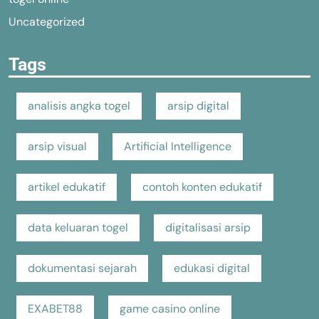
Uncategorized
Tags
analisis angka togel
arsip digital
arsip visual
Artificial Intelligence
artikel edukatif
contoh konten edukatif
data keluaran togel
digitalisasi arsip
dokumentasi sejarah
edukasi digital
EXABET88
game casino online