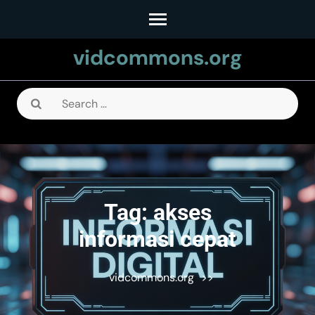
Skip
to
vidcommons.org
content
(Press
Enter)
Search
for:
Tag:
akses
informasi cepat
vidcommons.org
>>