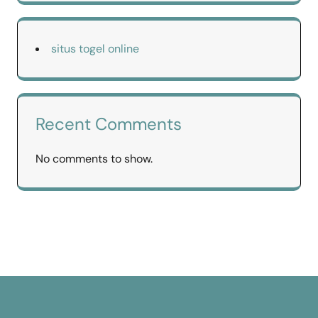
situs togel online
Recent Comments
No comments to show.