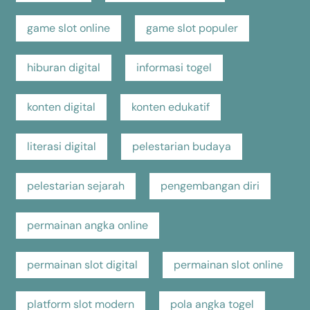
game slot online
game slot populer
hiburan digital
informasi togel
konten digital
konten edukatif
literasi digital
pelestarian budaya
pelestarian sejarah
pengembangan diri
permainan angka online
permainan slot digital
permainan slot online
platform slot modern
pola angka togel