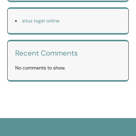
situs togel online
Recent Comments
No comments to show.