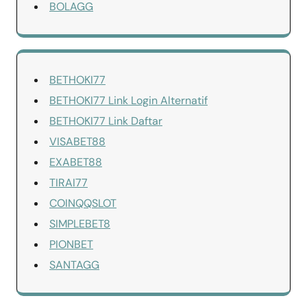
BOLAGG
BETHOKI77
BETHOKI77 Link Login Alternatif
BETHOKI77 Link Daftar
VISABET88
EXABET88
TIRAI77
COINQQSLOT
SIMPLEBET8
PIONBET
SANTAGG