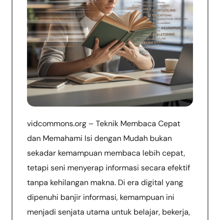
vidcommons.org – Teknik Membaca Cepat
dan Memahami Isi dengan Mudah bukan
sekadar kemampuan membaca lebih cepat,
tetapi seni menyerap informasi secara efektif
tanpa kehilangan makna. Di era digital yang
dipenuhi banjir informasi, kemampuan ini
menjadi senjata utama untuk belajar, bekerja,