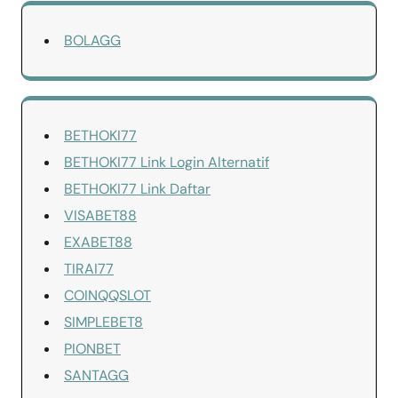
BOLAGG
BETHOKI77
BETHOKI77 Link Login Alternatif
BETHOKI77 Link Daftar
VISABET88
EXABET88
TIRAI77
COINQQSLOT
SIMPLEBET8
PIONBET
SANTAGG