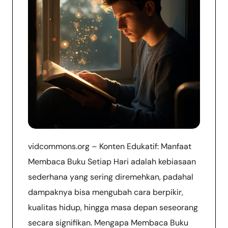
vidcommons.org – Konten Edukatif: Manfaat
Membaca Buku Setiap Hari adalah kebiasaan
sederhana yang sering diremehkan, padahal
dampaknya bisa mengubah cara berpikir,
kualitas hidup, hingga masa depan seseorang
secara signifikan. Mengapa Membaca Buku