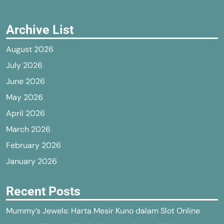
Archive List
August 2026
July 2026
June 2026
May 2026
April 2026
March 2026
February 2026
January 2026
Recent Posts
Mummy’s Jewels: Harta Mesir Kuno dalam Slot Online