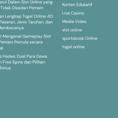
Kecil Dalam Slot Online yang
Konten Edukatif
 Tidak Disadari Pemain
Live Casino
n Lengkap Togel Online 4D:
Media Video
 Pasaran, Jenis Taruhan, dan
Membacanya
slot online
al Mengenal Gameplay Slot
sportsbook Online
Pemain Pemula secara
togel online
ap
s Hades: Duel Para Dewa
 Free Spins dan Pilihan
Bonus