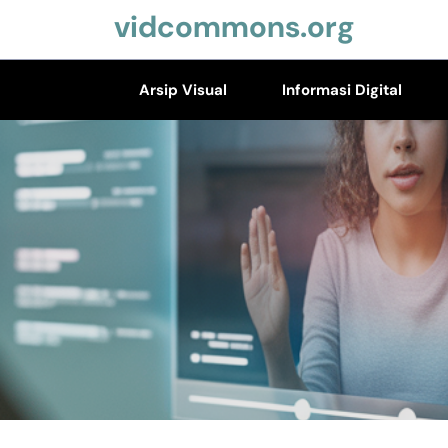
Skip
vidcommons.org
to
content
Arsip Visual
Informasi Digital
(Press
Enter)