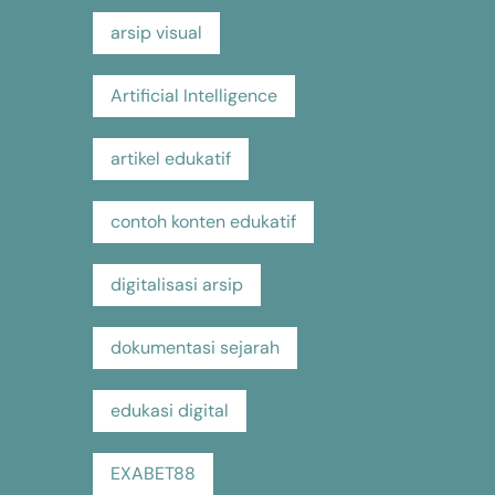
arsip visual
Artificial Intelligence
artikel edukatif
contoh konten edukatif
digitalisasi arsip
dokumentasi sejarah
edukasi digital
EXABET88