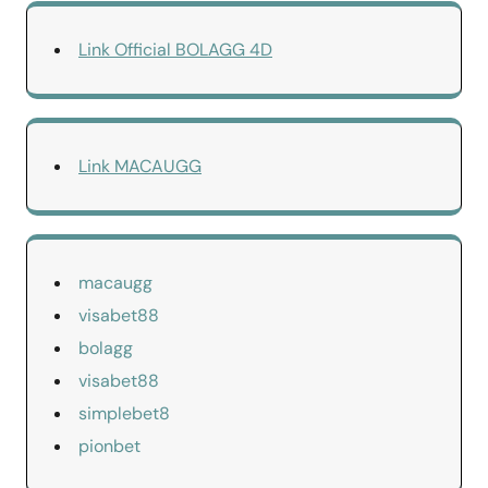
Link Official BOLAGG 4D
Link MACAUGG
macaugg
visabet88
bolagg
visabet88
simplebet8
pionbet