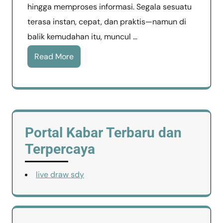
hingga memproses informasi. Segala sesuatu
terasa instan, cepat, dan praktis—namun di
balik kemudahan itu, muncul …
Read More
Portal Kabar Terbaru dan
Terpercaya
live draw sdy